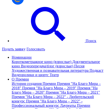
Поиск
Подать заявку
Голосовать
Номинации
Короткометражное кино (взрослые)
Документальное
кино
Видеопередача\блог (взрослые)
Песня
Художественная и познавательная литература
Подкаст
Видеоролики и шортс
Театр
О Премии
История создания Премии
Премия "На Благо Мира –
2018"
Премия "На Благо Мира – 2019"
Премия "На
Благо Мира – 2020"
Премия "На Благо Мира – 2021"
Премия "На Благо Мира – 2022" - Любительский
конкурс
Премия "На Благо Мира – 2022" -
Профессиональный конкурс
Лауреаты Премии