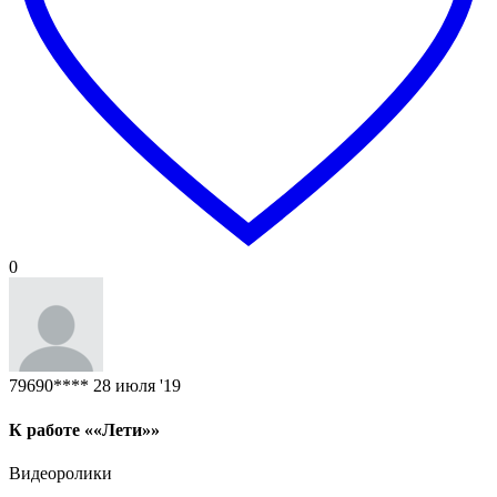
0
79690****
28 июля '19
К работе ««Лети»»
Видеоролики