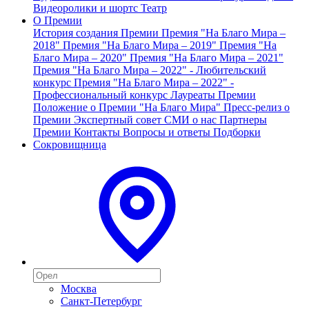
Видеоролики и шортс
Театр
О Премии
История создания Премии
Премия "На Благо Мира –
2018"
Премия "На Благо Мира – 2019"
Премия "На
Благо Мира – 2020"
Премия "На Благо Мира – 2021"
Премия "На Благо Мира – 2022" - Любительский
конкурс
Премия "На Благо Мира – 2022" -
Профессиональный конкурс
Лауреаты Премии
Положение о Премии "На Благо Мира"
Пресс-релиз о
Премии
Экспертный совет
СМИ о нас
Партнеры
Премии
Контакты
Вопросы и ответы
Подборки
Сокровищница
Москва
Санкт-Петербург