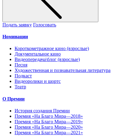
Подать заявку
Голосовать
Номинации
Короткометражное кино (взрослые)
Документальное кино
Видеопередача\блог (взрослые)
Песня
Художественная и познавательная литература
Подкаст
Видеоролики и шортс
Театр
О Премии
История создания Премии
Премия «На Благо Мира—2018»
Премия «На Благо Мира—2019»
Премия «На Благо Мира—2020»
Премия «На Благо Мира—2021»