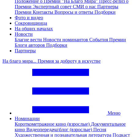
Положение о Премии "На Благо Мира"
Пресс-релиз о
Премии
Экспертный совет
СМИ о нас
Партнеры
Премии
Контакты
Вопросы и ответы
Подборки
Фото и видео
Сокровищница
На общих началах
Новости
Благие вести
Новости номинантов
События Премии
Блоги авторов
Подборки
Партнеры
На благо мира... Премия за доброту в искустве
Меню
Номинации
Короткометражное кино (взрослые)
Документальное
кино
Видеопередача\блог (взрослые)
Песня
Художественная и познавательная литература
Подкаст