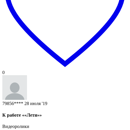
0
79856****
28 июля '19
К работе ««Лети»»
Видеоролики