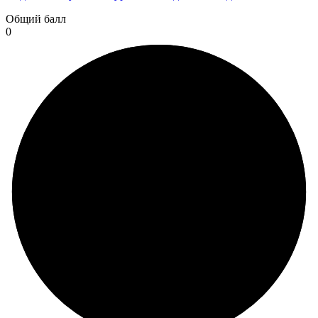
Общий балл
0