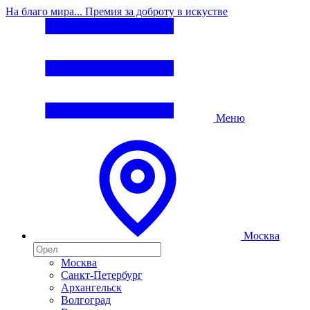
На благо мира... Премия за доброту в искустве
Меню
Москва
Москва
Санкт-Петербург
Архангельск
Волгоград