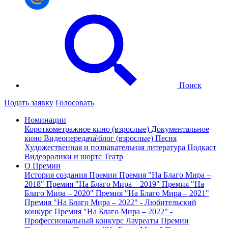
Поиск
Подать заявку
Голосовать
Номинации
Короткометражное кино (взрослые)
Документальное
кино
Видеопередача\блог (взрослые)
Песня
Художественная и познавательная литература
Подкаст
Видеоролики и шортс
Театр
О Премии
История создания Премии
Премия "На Благо Мира –
2018"
Премия "На Благо Мира – 2019"
Премия "На
Благо Мира – 2020"
Премия "На Благо Мира – 2021"
Премия "На Благо Мира – 2022" - Любительский
конкурс
Премия "На Благо Мира – 2022" -
Профессиональный конкурс
Лауреаты Премии