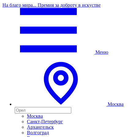
На благо мира... Премия за доброту в искустве
Меню
Москва
Москва
Санкт-Петербург
Архангельск
Волгоград