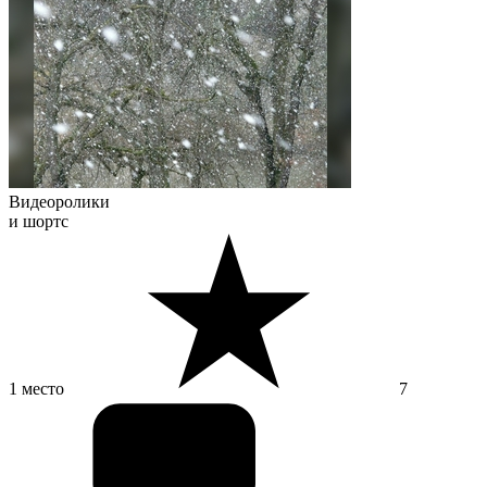
Видеоролики
и шортс
1 место
7