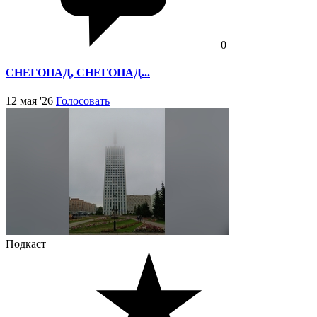
0
СНЕГОПАД, СНЕГОПАД...
12 мая '26
Голосовать
Подкаст