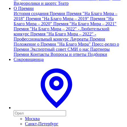
Видеоролики и шортс
Театр
О Премии
История создания Премии
Премия "На Благо Мира –
2018"
Премия "На Благо Мира – 2019"
Премия "На
Благо Мира – 2020"
Премия "На Благо Мира – 2021"
Премия "На Благо Мира – 2022" - Любительский
конкурс
Премия "На Благо Мира – 2022" -
Профессиональный конкурс
Лауреаты Премии
Положение о Премии "На Благо Мира"
Пресс-релиз о
Премии
Экспертный совет
СМИ о нас
Партнеры
Премии
Контакты
Вопросы и ответы
Подборки
Сокровищница
Москва
Санкт-Петербург