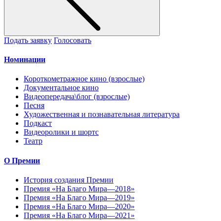
Подать заявку
Голосовать
Номинации
Короткометражное кино (взрослые)
Документальное кино
Видеопередача\блог (взрослые)
Песня
Художественная и познавательная литература
Подкаст
Видеоролики и шортс
Театр
О Премии
История создания Премии
Премия «На Благо Мира—2018»
Премия «На Благо Мира—2019»
Премия «На Благо Мира—2020»
Премия «На Благо Мира—2021»