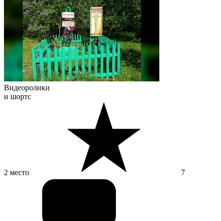
Видеоролики
и шортс
2 место
7