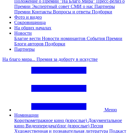
Положение о Премии "На Благо Мира"
Пресс-релиз о
Премии
Экспертный совет
СМИ о нас
Партнеры
Премии
Контакты
Вопросы и ответы
Подборки
Фото и видео
Сокровищница
На общих началах
Новости
Благие вести
Новости номинантов
События Премии
Блоги авторов
Подборки
Партнеры
На благо мира... Премия за доброту в искустве
Меню
Номинации
Короткометражное кино (взрослые)
Документальное
кино
Видеопередача\блог (взрослые)
Песня
Художественная и познавательная литература
Подкаст