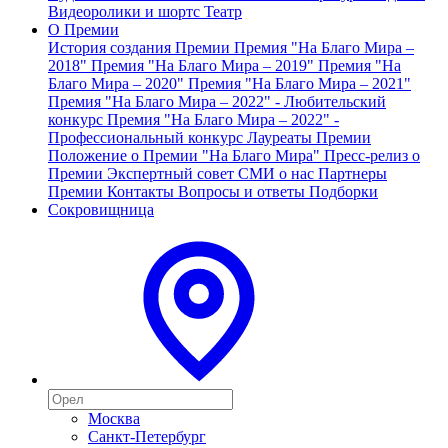
Видеоролики и шортс
Театр
О Премии
История создания Премии
Премия "На Благо Мира –
2018"
Премия "На Благо Мира – 2019"
Премия "На
Благо Мира – 2020"
Премия "На Благо Мира – 2021"
Премия "На Благо Мира – 2022" - Любительский
конкурс
Премия "На Благо Мира – 2022" -
Профессиональный конкурс
Лауреаты Премии
Положение о Премии "На Благо Мира"
Пресс-релиз о
Премии
Экспертный совет
СМИ о нас
Партнеры
Премии
Контакты
Вопросы и ответы
Подборки
Сокровищница
Москва
Санкт-Петербург