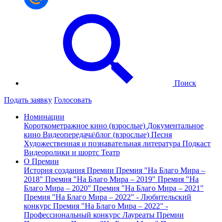
Поиск
Подать заявку
Голосовать
Номинации
Короткометражное кино (взрослые)
Документальное
кино
Видеопередача\блог (взрослые)
Песня
Художественная и познавательная литература
Подкаст
Видеоролики и шортс
Театр
О Премии
История создания Премии
Премия "На Благо Мира –
2018"
Премия "На Благо Мира – 2019"
Премия "На
Благо Мира – 2020"
Премия "На Благо Мира – 2021"
Премия "На Благо Мира – 2022" - Любительский
конкурс
Премия "На Благо Мира – 2022" -
Профессиональный конкурс
Лауреаты Премии