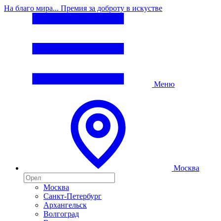
На благо мира... Премия за доброту в искустве
Меню
Москва
Москва
Санкт-Петербург
Архангельск
Волгоград