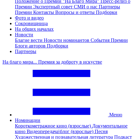
Положение о Премии "На Благо Мира"
Пресс-релиз о
Премии
Экспертный совет
СМИ о нас
Партнеры
Премии
Контакты
Вопросы и ответы
Подборки
Фото и видео
Сокровищница
На общих началах
Новости
Благие вести
Новости номинантов
События Премии
Блоги авторов
Подборки
Партнеры
На благо мира... Премия за доброту в искустве
Меню
Номинации
Короткометражное кино (взрослые)
Документальное
кино
Видеопередача\блог (взрослые)
Песня
Художественная и познавательная литература
Подкаст