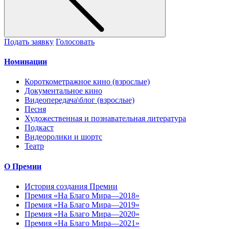
Подать заявку
Голосовать
Номинации
Короткометражное кино (взрослые)
Документальное кино
Видеопередача\блог (взрослые)
Песня
Художественная и познавательная литература
Подкаст
Видеоролики и шортс
Театр
О Премии
История создания Премии
Премия «На Благо Мира—2018»
Премия «На Благо Мира—2019»
Премия «На Благо Мира—2020»
Премия «На Благо Мира—2021»