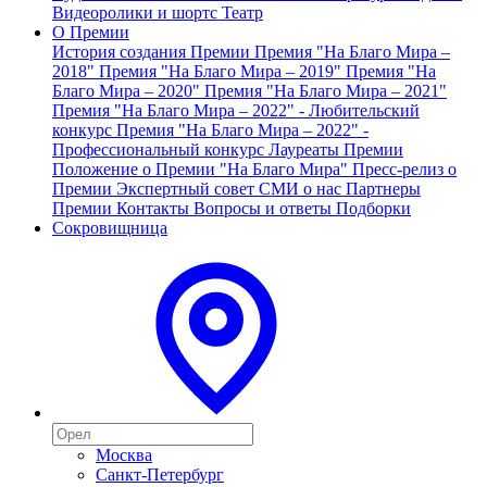
Видеоролики и шортс
Театр
О Премии
История создания Премии
Премия "На Благо Мира –
2018"
Премия "На Благо Мира – 2019"
Премия "На
Благо Мира – 2020"
Премия "На Благо Мира – 2021"
Премия "На Благо Мира – 2022" - Любительский
конкурс
Премия "На Благо Мира – 2022" -
Профессиональный конкурс
Лауреаты Премии
Положение о Премии "На Благо Мира"
Пресс-релиз о
Премии
Экспертный совет
СМИ о нас
Партнеры
Премии
Контакты
Вопросы и ответы
Подборки
Сокровищница
Москва
Санкт-Петербург