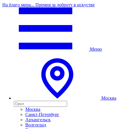
На благо мира... Премия за доброту в искустве
Меню
Москва
Москва
Санкт-Петербург
Архангельск
Волгоград