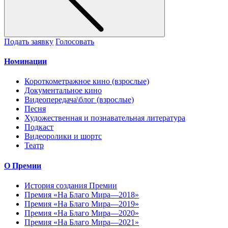
Подать заявку
Голосовать
Номинации
Короткометражное кино (взрослые)
Документальное кино
Видеопередача\блог (взрослые)
Песня
Художественная и познавательная литература
Подкаст
Видеоролики и шортс
Театр
О Премии
История создания Премии
Премия «На Благо Мира—2018»
Премия «На Благо Мира—2019»
Премия «На Благо Мира—2020»
Премия «На Благо Мира—2021»