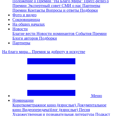
Положение о Премии "На Благо Мира"
Пресс-релиз о
Премии
Экспертный совет
СМИ о нас
Партнеры
Премии
Контакты
Вопросы и ответы
Подборки
Фото и видео
Сокровищница
На общих началах
Новости
Благие вести
Новости номинантов
События Премии
Блоги авторов
Подборки
Партнеры
На благо мира... Премия за доброту в искустве
Меню
Номинации
Короткометражное кино (взрослые)
Документальное
кино
Видеопередача\блог (взрослые)
Песня
Художественная и познавательная литература
Подкаст