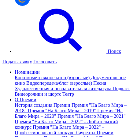
Поиск
Подать заявку
Голосовать
Номинации
Короткометражное кино (взрослые)
Документальное
кино
Видеопередача\блог (взрослые)
Песня
Художественная и познавательная литература
Подкаст
Видеоролики и шортс
Театр
О Премии
История создания Премии
Премия "На Благо Мира –
2018"
Премия "На Благо Мира – 2019"
Премия "На
Благо Мира – 2020"
Премия "На Благо Мира – 2021"
Премия "На Благо Мира – 2022" - Любительский
конкурс
Премия "На Благо Мира – 2022" -
Профессиональный конкурс
Лауреаты Премии