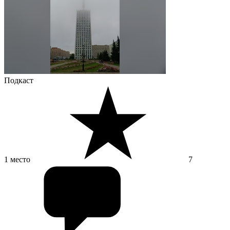
Подкаст
1 место
7