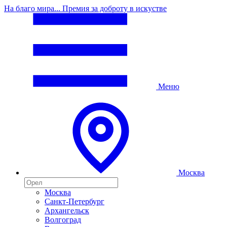
На благо мира... Премия за доброту в искустве
Меню
Москва
Москва
Санкт-Петербург
Архангельск
Волгоград