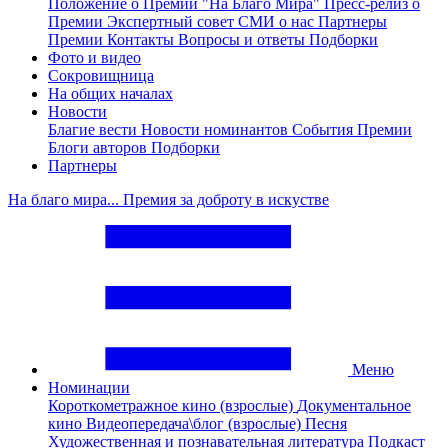
Положение о Премии "На Благо Мира"
Пресс-релиз о
Премии
Экспертный совет
СМИ о нас
Партнеры
Премии
Контакты
Вопросы и ответы
Подборки
Фото и видео
Сокровищница
На общих началах
Новости
Благие вести
Новости номинантов
События Премии
Блоги авторов
Подборки
Партнеры
На благо мира... Премия за доброту в искустве
Меню
Номинации
Короткометражное кино (взрослые)
Документальное
кино
Видеопередача\блог (взрослые)
Песня
Художественная и познавательная литература
Подкаст