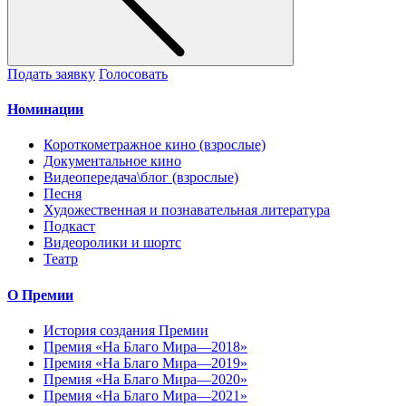
Подать заявку
Голосовать
Номинации
Короткометражное кино (взрослые)
Документальное кино
Видеопередача\блог (взрослые)
Песня
Художественная и познавательная литература
Подкаст
Видеоролики и шортс
Театр
О Премии
История создания Премии
Премия «На Благо Мира—2018»
Премия «На Благо Мира—2019»
Премия «На Благо Мира—2020»
Премия «На Благо Мира—2021»