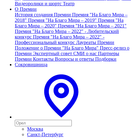
Видеоролики и шортс
Театр
О Премии
История создания Премии
Премия "На Благо Мира –
2018"
Премия "На Благо Мира – 2019"
Премия "На
Благо Мира – 2020"
Премия "На Благо Мира – 2021"
Премия "На Благо Мира – 2022" - Любительский
конкурс
Премия "На Благо Мира – 2022" -
Профессиональный конкурс
Лауреаты Премии
Положение о Премии "На Благо Мира"
Пресс-релиз о
Премии
Экспертный совет
СМИ о нас
Партнеры
Премии
Контакты
Вопросы и ответы
Подборки
Сокровищница
Москва
Санкт-Петербург