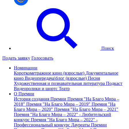
Поиск
Подать заявку
Голосовать
Номинации
Короткометражное кино (взрослые)
Документальное
кино
Видеопередача\блог (взрослые)
Песня
Художественная и познавательная литература
Подкаст
Видеоролики и шортс
Театр
О Премии
История создания Премии
Премия "На Благо Мира –
2018"
Премия "На Благо Мира – 2019"
Премия "На
Благо Мира – 2020"
Премия "На Благо Мира – 2021"
Премия "На Благо Мира – 2022" - Любительский
конкурс
Премия "На Благо Мира – 2022" -
Профессиональный конкурс
Лауреаты Премии