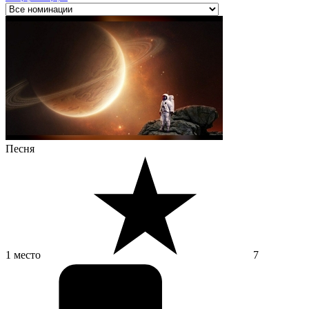
Песня
1 место
7