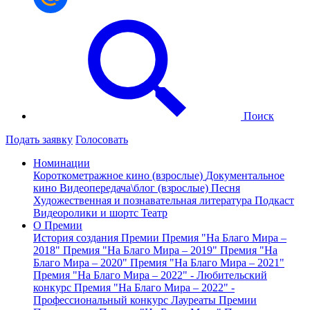
Поиск
Подать заявку
Голосовать
Номинации
Короткометражное кино (взрослые)
Документальное
кино
Видеопередача\блог (взрослые)
Песня
Художественная и познавательная литература
Подкаст
Видеоролики и шортс
Театр
О Премии
История создания Премии
Премия "На Благо Мира –
2018"
Премия "На Благо Мира – 2019"
Премия "На
Благо Мира – 2020"
Премия "На Благо Мира – 2021"
Премия "На Благо Мира – 2022" - Любительский
конкурс
Премия "На Благо Мира – 2022" -
Профессиональный конкурс
Лауреаты Премии