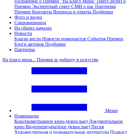
Положение о Премии "На Благо Мира"
Пресс-релиз о
Премии
Экспертный совет
СМИ о нас
Партнеры
Премии
Контакты
Вопросы и ответы
Подборки
Фото и видео
Сокровищница
На общих началах
Новости
Благие вести
Новости номинантов
События Премии
Блоги авторов
Подборки
Партнеры
На благо мира... Премия за доброту в искустве
Меню
Номинации
Короткометражное кино (взрослые)
Документальное
кино
Видеопередача\блог (взрослые)
Песня
Художественная и познавательная литература
Подкаст