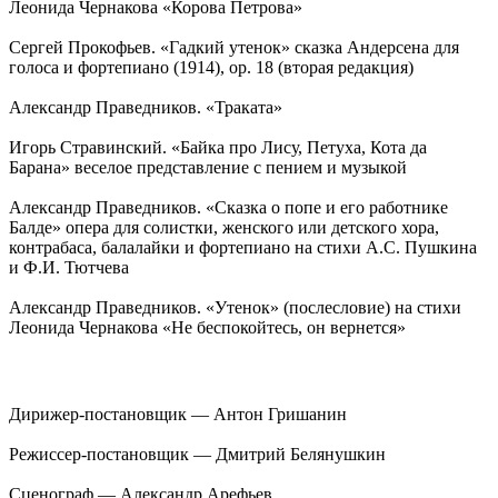
Леонида Чернакова «Корова Петрова»
Сергей Прокофьев. «Гадкий утенок» сказка Андерсена для
голоса и фортепиано (1914), op. 18 (вторая редакция)
Александр Праведников. «Траката»
Игорь Стравинский. «Байка про Лису, Петуха, Кота да
Барана» веселое представление с пением и музыкой
Александр Праведников. «Сказка о попе и его работнике
Балде» опера для солистки, женского или детского хора,
контрабаса, балалайки и фортепиано на стихи А.С. Пушкина
и Ф.И. Тютчева
Александр Праведников. «Утенок» (послесловие) на стихи
Леонида Чернакова «Не беспокойтесь, он вернется»
Дирижер-постановщик — Антон Гришанин
Режиссер-постановщик — Дмитрий Белянушкин
Сценограф — Александр Арефьев