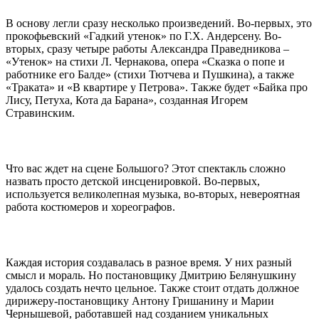
В основу легли сразу несколько произведений. Во-первых, это
прокофьевский «Гадкий утенок» по Г.Х. Андерсену. Во-
вторых, сразу четыре работы Александра Праведникова –
«Утенок» на стихи Л. Чернакова, опера «Сказка о попе и
работнике его Балде» (стихи Тютчева и Пушкина), а также
«Траката» и «В квартире у Петрова». Также будет «Байка про
Лису, Петуха, Кота да Барана», созданная Игорем
Стравинским.
Что вас ждет на сцене Большого? Этот спектакль сложно
назвать просто детской инсценировкой. Во-первых,
используется великолепная музыка, во-вторых, невероятная
работа костюмеров и хореографов.
Каждая история создавалась в разное время. У них разный
смысл и мораль. Но постановщику Дмитрию Белянушкину
удалось создать нечто цельное. Также стоит отдать должное
дирижеру-постановщику Антону Гришанину и Марии
Чернышевой, работавшей над созданием уникальных