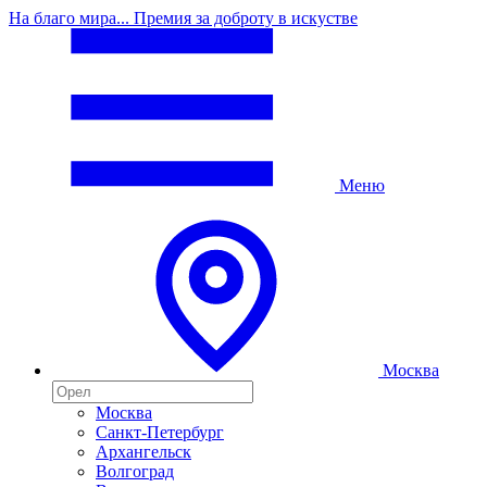
На благо мира... Премия за доброту в искустве
Меню
Москва
Москва
Санкт-Петербург
Архангельск
Волгоград