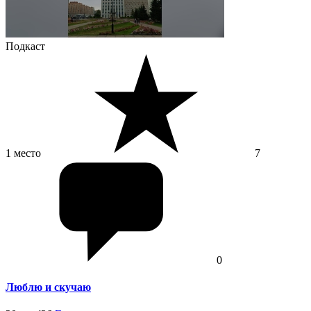
Подкаст
1 место
7
0
Люблю и скучаю