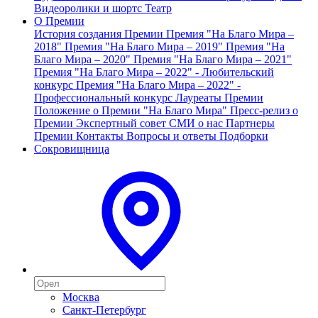
Видеоролики и шортс
Театр
О Премии
История создания Премии
Премия "На Благо Мира –
2018"
Премия "На Благо Мира – 2019"
Премия "На
Благо Мира – 2020"
Премия "На Благо Мира – 2021"
Премия "На Благо Мира – 2022" - Любительский
конкурс
Премия "На Благо Мира – 2022" -
Профессиональный конкурс
Лауреаты Премии
Положение о Премии "На Благо Мира"
Пресс-релиз о
Премии
Экспертный совет
СМИ о нас
Партнеры
Премии
Контакты
Вопросы и ответы
Подборки
Сокровищница
Москва
Санкт-Петербург