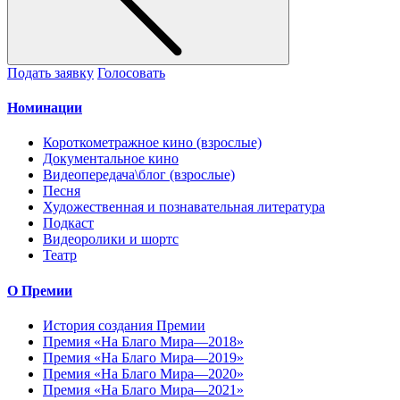
Подать заявку
Голосовать
Номинации
Короткометражное кино (взрослые)
Документальное кино
Видеопередача\блог (взрослые)
Песня
Художественная и познавательная литература
Подкаст
Видеоролики и шортс
Театр
О Премии
История создания Премии
Премия «На Благо Мира—2018»
Премия «На Благо Мира—2019»
Премия «На Благо Мира—2020»
Премия «На Благо Мира—2021»