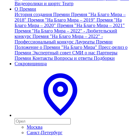
Видеоролики и шортс
Театр
О Премии
История создания Премии
Премия "На Благо Мира –
2018"
Премия "На Благо Мира – 2019"
Премия "На
Благо Мира – 2020"
Премия "На Благо Мира – 2021"
Премия "На Благо Мира – 2022" - Любительский
конкурс
Премия "На Благо Мира – 2022" -
Профессиональный конкурс
Лауреаты Премии
Положение о Премии "На Благо Мира"
Пресс-релиз о
Премии
Экспертный совет
СМИ о нас
Партнеры
Премии
Контакты
Вопросы и ответы
Подборки
Сокровищница
Москва
Санкт-Петербург