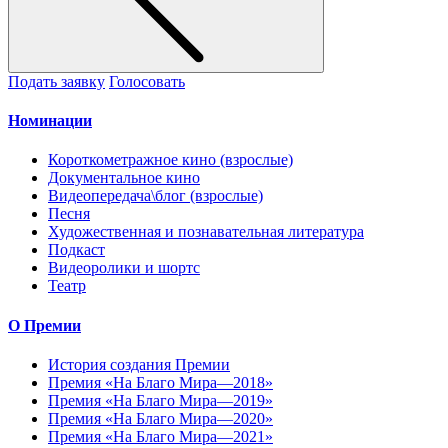
Подать заявку
Голосовать
Номинации
Короткометражное кино (взрослые)
Документальное кино
Видеопередача\блог (взрослые)
Песня
Художественная и познавательная литература
Подкаст
Видеоролики и шортс
Театр
О Премии
История создания Премии
Премия «На Благо Мира—2018»
Премия «На Благо Мира—2019»
Премия «На Благо Мира—2020»
Премия «На Благо Мира—2021»