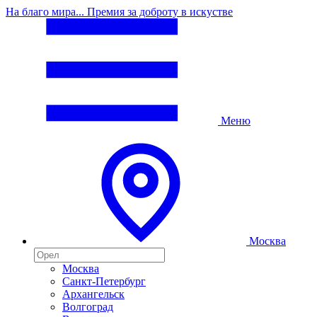
На благо мира... Премия за доброту в искустве
Меню
Москва
Москва
Санкт-Петербург
Архангельск
Волгоград