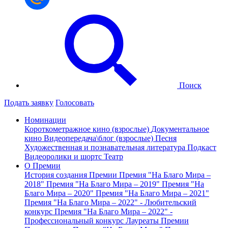
Поиск
Подать заявку
Голосовать
Номинации
Короткометражное кино (взрослые)
Документальное
кино
Видеопередача\блог (взрослые)
Песня
Художественная и познавательная литература
Подкаст
Видеоролики и шортс
Театр
О Премии
История создания Премии
Премия "На Благо Мира –
2018"
Премия "На Благо Мира – 2019"
Премия "На
Благо Мира – 2020"
Премия "На Благо Мира – 2021"
Премия "На Благо Мира – 2022" - Любительский
конкурс
Премия "На Благо Мира – 2022" -
Профессиональный конкурс
Лауреаты Премии