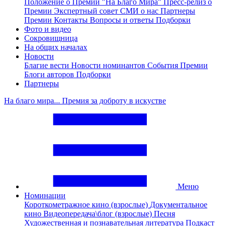
Положение о Премии "На Благо Мира"
Пресс-релиз о
Премии
Экспертный совет
СМИ о нас
Партнеры
Премии
Контакты
Вопросы и ответы
Подборки
Фото и видео
Сокровищница
На общих началах
Новости
Благие вести
Новости номинантов
События Премии
Блоги авторов
Подборки
Партнеры
На благо мира... Премия за доброту в искустве
Меню
Номинации
Короткометражное кино (взрослые)
Документальное
кино
Видеопередача\блог (взрослые)
Песня
Художественная и познавательная литература
Подкаст