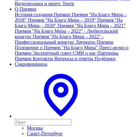
Видеоролики и шортс
Театр
О Премии
История создания Премии
Премия "На Благо Мира –
2018"
Премия "На Благо Мира – 2019"
Премия "На
Благо Мира – 2020"
Премия "На Благо Мира – 2021"
Премия "На Благо Мира – 2022" - Любительский
конкурс
Премия "На Благо Мира – 2022" -
Профессиональный конкурс
Лауреаты Премии
Положение о Премии "На Благо Мира"
Пресс-релиз о
Премии
Экспертный совет
СМИ о нас
Партнеры
Премии
Контакты
Вопросы и ответы
Подборки
Сокровищница
Москва
Санкт-Петербург