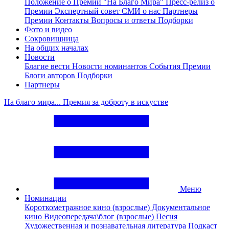
Положение о Премии "На Благо Мира"
Пресс-релиз о
Премии
Экспертный совет
СМИ о нас
Партнеры
Премии
Контакты
Вопросы и ответы
Подборки
Фото и видео
Сокровищница
На общих началах
Новости
Благие вести
Новости номинантов
События Премии
Блоги авторов
Подборки
Партнеры
На благо мира... Премия за доброту в искустве
Меню
Номинации
Короткометражное кино (взрослые)
Документальное
кино
Видеопередача\блог (взрослые)
Песня
Художественная и познавательная литература
Подкаст