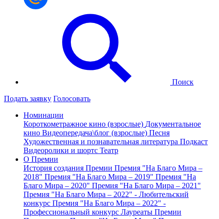
Поиск
Подать заявку
Голосовать
Номинации
Короткометражное кино (взрослые)
Документальное
кино
Видеопередача\блог (взрослые)
Песня
Художественная и познавательная литература
Подкаст
Видеоролики и шортс
Театр
О Премии
История создания Премии
Премия "На Благо Мира –
2018"
Премия "На Благо Мира – 2019"
Премия "На
Благо Мира – 2020"
Премия "На Благо Мира – 2021"
Премия "На Благо Мира – 2022" - Любительский
конкурс
Премия "На Благо Мира – 2022" -
Профессиональный конкурс
Лауреаты Премии