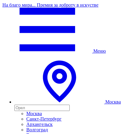
На благо мира... Премия за доброту в искустве
Меню
Москва
Москва
Санкт-Петербург
Архангельск
Волгоград