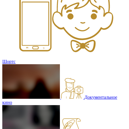
Шортс
Документальное
кино