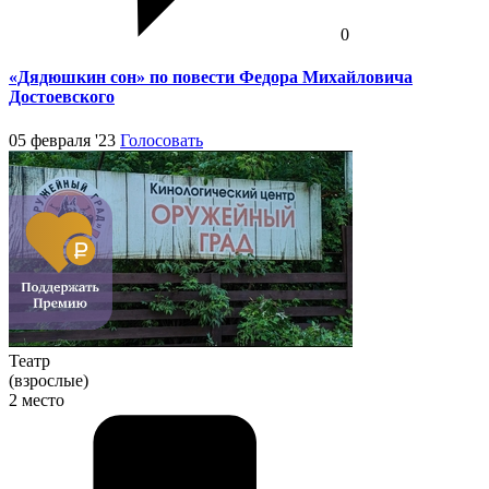
0
«Дядюшкин сон» по повести Федора Михайловича
Достоевского
05 февраля '23
Голосовать
Театр
(взрослые)
2 место