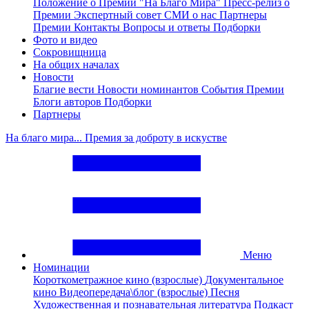
Положение о Премии "На Благо Мира"
Пресс-релиз о
Премии
Экспертный совет
СМИ о нас
Партнеры
Премии
Контакты
Вопросы и ответы
Подборки
Фото и видео
Сокровищница
На общих началах
Новости
Благие вести
Новости номинантов
События Премии
Блоги авторов
Подборки
Партнеры
На благо мира... Премия за доброту в искустве
Меню
Номинации
Короткометражное кино (взрослые)
Документальное
кино
Видеопередача\блог (взрослые)
Песня
Художественная и познавательная литература
Подкаст