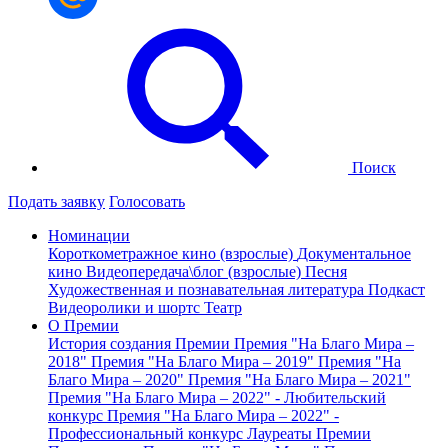
Поиск
Подать заявку
Голосовать
Номинации
Короткометражное кино (взрослые)
Документальное
кино
Видеопередача\блог (взрослые)
Песня
Художественная и познавательная литература
Подкаст
Видеоролики и шортс
Театр
О Премии
История создания Премии
Премия "На Благо Мира –
2018"
Премия "На Благо Мира – 2019"
Премия "На
Благо Мира – 2020"
Премия "На Благо Мира – 2021"
Премия "На Благо Мира – 2022" - Любительский
конкурс
Премия "На Благо Мира – 2022" -
Профессиональный конкурс
Лауреаты Премии