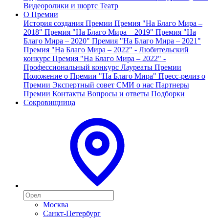
Видеоролики и шортс
Театр
О Премии
История создания Премии
Премия "На Благо Мира –
2018"
Премия "На Благо Мира – 2019"
Премия "На
Благо Мира – 2020"
Премия "На Благо Мира – 2021"
Премия "На Благо Мира – 2022" - Любительский
конкурс
Премия "На Благо Мира – 2022" -
Профессиональный конкурс
Лауреаты Премии
Положение о Премии "На Благо Мира"
Пресс-релиз о
Премии
Экспертный совет
СМИ о нас
Партнеры
Премии
Контакты
Вопросы и ответы
Подборки
Сокровищница
Москва
Санкт-Петербург