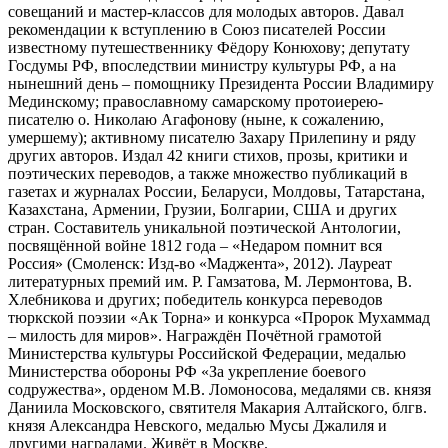
совещаний и мастер-классов для молодых авторов. Давал
рекомендации к вступлению в Союз писателей России
известному путешественнику Фёдору Конюхову; депутату
Госдумы РФ, впоследствии министру культуры РФ, а на
нынешний день – помощнику Президента России Владимиру
Мединскому; православному самарскому протоиерею-
писателю о. Николаю Агафонову (ныне, к сожалению,
умершему); активному писателю Захару Прилепину и ряду
других авторов. Издал 42 книги стихов, прозы, критики и
поэтических переводов, а также множество публикаций в
газетах и журналах России, Беларуси, Молдовы, Татарстана,
Казахстана, Армении, Грузии, Болгарии, США и других
стран. Составитель уникальной поэтической Антологии,
посвящённой войне 1812 года – «Недаром помнит вся
Россия» (Смоленск: Изд-во «Маджента», 2012). Лауреат
литературных премий им. Р. Гамзатова, М. Лермонтова, В.
Хлебникова и других; победитель конкурса переводов
тюркской поэзии «Ак Торна» и конкурса «Пророк Мухаммад
– милость для миров». Награждён Почётной грамотой
Министерства культуры Российской Федерации, медалью
Министерства обороны РФ «За укрепление боевого
содружества», орденом М.В. Ломоносова, медалями св. князя
Даниила Московского, святителя Макария Алтайского, блгв.
князя Александра Невского, медалью Мусы Джалиля и
другими наградами. Живёт в Москве.