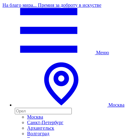
На благо мира... Премия за доброту в искустве
Меню
Москва
Москва
Санкт-Петербург
Архангельск
Волгоград