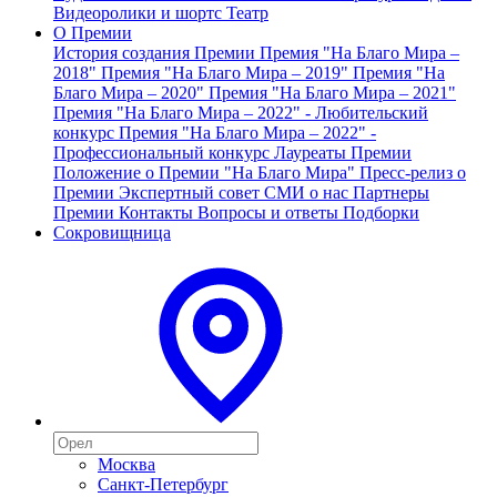
Видеоролики и шортс
Театр
О Премии
История создания Премии
Премия "На Благо Мира –
2018"
Премия "На Благо Мира – 2019"
Премия "На
Благо Мира – 2020"
Премия "На Благо Мира – 2021"
Премия "На Благо Мира – 2022" - Любительский
конкурс
Премия "На Благо Мира – 2022" -
Профессиональный конкурс
Лауреаты Премии
Положение о Премии "На Благо Мира"
Пресс-релиз о
Премии
Экспертный совет
СМИ о нас
Партнеры
Премии
Контакты
Вопросы и ответы
Подборки
Сокровищница
Москва
Санкт-Петербург