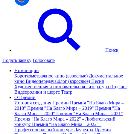
Поиск
Подать заявку
Голосовать
Номинации
Короткометражное кино (взрослые)
Документальное
кино
Видеопередача\блог (взрослые)
Песня
Художественная и познавательная литература
Подкаст
Видеоролики и шортс
Театр
О Премии
История создания Премии
Премия "На Благо Мира –
2018"
Премия "На Благо Мира – 2019"
Премия "На
Благо Мира – 2020"
Премия "На Благо Мира – 2021"
Премия "На Благо Мира – 2022" - Любительский
конкурс
Премия "На Благо Мира – 2022" -
Профессиональный конкурс
Лауреаты Премии