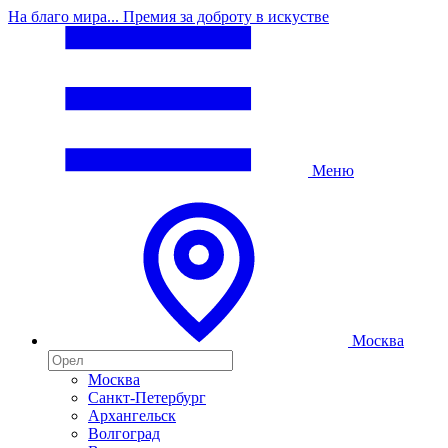
На благо мира... Премия за доброту в искустве
Меню
Москва
Москва
Санкт-Петербург
Архангельск
Волгоград