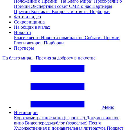
Положение о Премии "На Благо Мира"
Пресс-релиз о
Премии
Экспертный совет
СМИ о нас
Партнеры
Премии
Контакты
Вопросы и ответы
Подборки
Фото и видео
Сокровищница
На общих началах
Новости
Благие вести
Новости номинантов
События Премии
Блоги авторов
Подборки
Партнеры
На благо мира... Премия за доброту в искустве
Меню
Номинации
Короткометражное кино (взрослые)
Документальное
кино
Видеопередача\блог (взрослые)
Песня
Художественная и познавательная литература
Подкаст