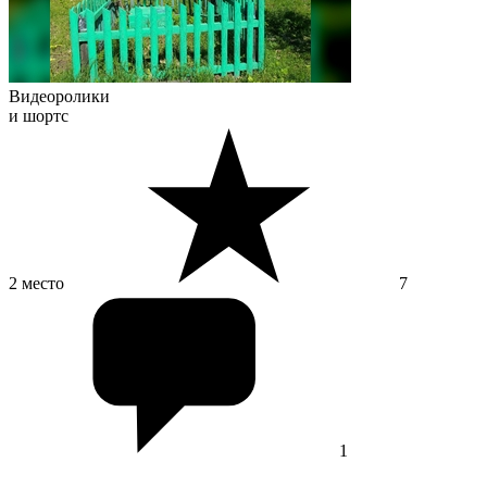
Видеоролики
и шортс
2 место
7
1