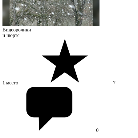
Видеоролики
и шортс
1 место
7
0