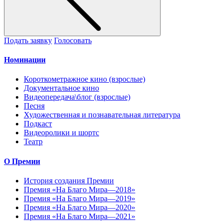
Подать заявку
Голосовать
Номинации
Короткометражное кино (взрослые)
Документальное кино
Видеопередача\блог (взрослые)
Песня
Художественная и познавательная литература
Подкаст
Видеоролики и шортс
Театр
О Премии
История создания Премии
Премия «На Благо Мира—2018»
Премия «На Благо Мира—2019»
Премия «На Благо Мира—2020»
Премия «На Благо Мира—2021»