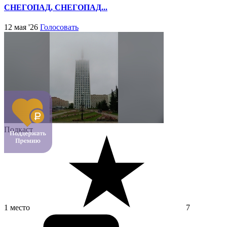
СНЕГОПАД, СНЕГОПАД...
12 мая '26
Голосовать
Подкаст
1 место
7