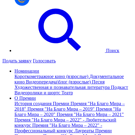
Поиск
Подать заявку
Голосовать
Номинации
Короткометражное кино (взрослые)
Документальное
кино
Видеопередача\блог (взрослые)
Песня
Художественная и познавательная литература
Подкаст
Видеоролики и шортс
Театр
О Премии
История создания Премии
Премия "На Благо Мира –
2018"
Премия "На Благо Мира – 2019"
Премия "На
Благо Мира – 2020"
Премия "На Благо Мира – 2021"
Премия "На Благо Мира – 2022" - Любительский
конкурс
Премия "На Благо Мира – 2022" -
Профессиональный конкурс
Лауреаты Премии