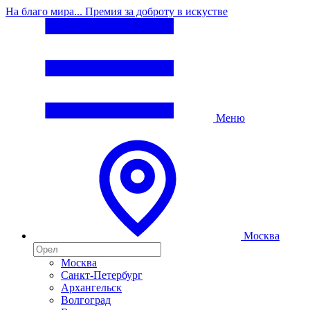
На благо мира... Премия за доброту в искустве
Меню
Москва
Москва
Санкт-Петербург
Архангельск
Волгоград