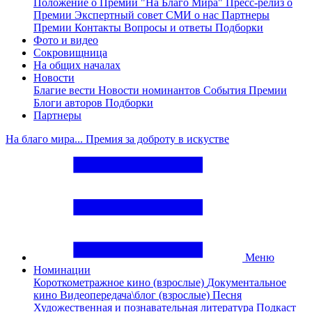
Положение о Премии "На Благо Мира"
Пресс-релиз о
Премии
Экспертный совет
СМИ о нас
Партнеры
Премии
Контакты
Вопросы и ответы
Подборки
Фото и видео
Сокровищница
На общих началах
Новости
Благие вести
Новости номинантов
События Премии
Блоги авторов
Подборки
Партнеры
На благо мира... Премия за доброту в искустве
Меню
Номинации
Короткометражное кино (взрослые)
Документальное
кино
Видеопередача\блог (взрослые)
Песня
Художественная и познавательная литература
Подкаст