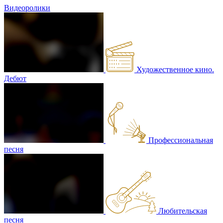
Видеоролики
Художественное кино.
Дебют
Профессиональная
песня
Любительская
песня