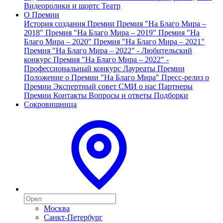
Видеоролики и шортс
Театр
О Премии
История создания Премии
Премия "На Благо Мира –
2018"
Премия "На Благо Мира – 2019"
Премия "На
Благо Мира – 2020"
Премия "На Благо Мира – 2021"
Премия "На Благо Мира – 2022" - Любительский
конкурс
Премия "На Благо Мира – 2022" -
Профессиональный конкурс
Лауреаты Премии
Положение о Премии "На Благо Мира"
Пресс-релиз о
Премии
Экспертный совет
СМИ о нас
Партнеры
Премии
Контакты
Вопросы и ответы
Подборки
Сокровищница
Москва
Санкт-Петербург